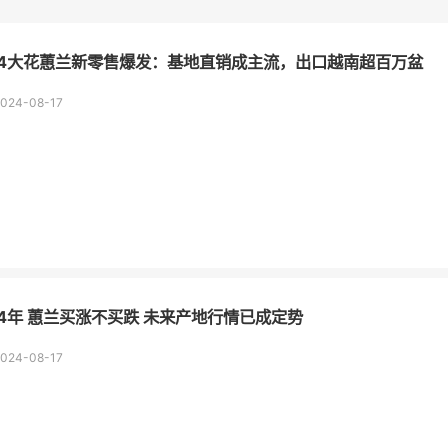
24大花蕙兰新零售爆发：基地直销成主流，出口越南超百万盆
2024-08-17
24年 蕙兰买涨不买跌 未来产地行情已成定势
2024-08-17