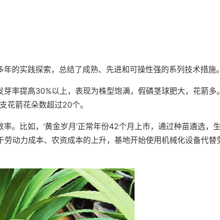
多年的实践探索，总结了成熟、先进和可操性强的系列技术措施
提高30%以上，表现为株型饱满，假磷茎球肥大，花箭多。如‘红
单支花箭花朵数超过20个。
率。比如，‘黄金岁月’正常年份42个月上市，通过种苗遴选，生
基于劳动力成本、农资成本的上升，基地开始使用机械化设备代替