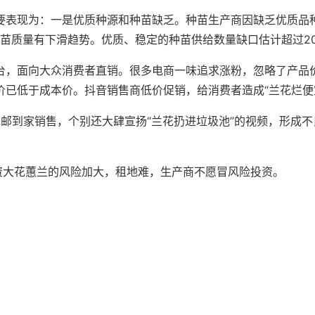
要表现为：一是优质种源和种苗缺乏。种苗生产商因缺乏优质品
种，种苗质量有下滑趋势。优质、稳定的种苗供给数量缺口估计超过2
台，面向大众消费者直销。很多电商一味追求涨粉，忽略了产品
已低于成本价。抖音销售商低价促销，给消费者造成“兰花烂便
价包邮到家销售，个别还大肆宣扬“兰花扔进垃圾池”的视频，形成
资大花蕙兰的风险加大，租地难，生产商不愿冒风险投资。