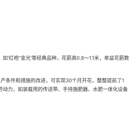
。
袍’‘金光’等经典品种，花箭高0.8～1.1米，单盆花箭数
产条件和措施的改进，可实现30个月开花，整整提前了1
劳动力，如装载用的传送带、手持施肥器、水肥一体化设备