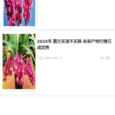
2024年 蕙兰买涨不买跌 未来产地行情已
成定势
2024-08-17
9次