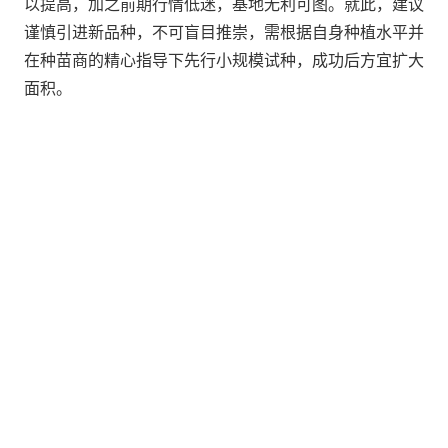
以提高，加之前期行情低迷，基地无利可图。就此，建议
谨慎引进新品种，不可盲目推崇，需根据自身种植水平并
在种苗商的精心指导下先行小规模试种，成功后方宜扩大
面积。