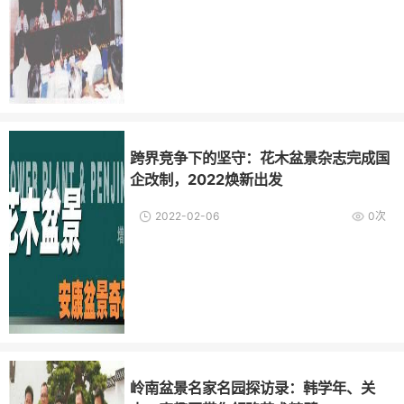
跨界竞争下的坚守：花木盆景杂志完成国
企改制，2022焕新出发
2022-02-06
0次
岭南盆景名家名园探访录：韩学年、关