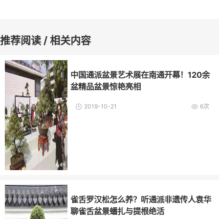
推荐阅读 / 相关内容
中国通派盆景艺术展在南通开幕！120余
盆精品盆景惊艳亮相
2019-10-21
6次
雀舌罗汉松怎么养？听通派非遗传人袁华
聊雀舌盆景蟠扎与提根绝活