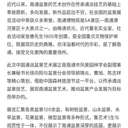
近代以来，南通盆景的艺术创作在传承通派技艺的基础上
革故鼎新，多向发展，新作品层出不穷，在全国的盆景展
览活动中荣获众多荣誉。南通博物苑是5A景区—南通潦
河景区十大景点之一，由晚清状元、近代著名实业家、社
会活动家张睿先生1905年创建，是全国重点文物保护单
位，既展现历史的典雅，亦洋溢着时代的华彩，是了解南
通、接受文化熏陶的重要场所。
此次中国通派盆景艺术展正是南通市风景园林学会副理事
长兼秘书长徐向阳与盆景分会领导顾锦炎、曹旭、陈志祥
等精心策划，借助中国森林旅游节这一平台，以传承通派
盆景技艺、展现南通盆景艺术、推动盆景产业发展为目标
而举办的。
展览汇集各类盆景120余盆，有树桩盆景、山水盆景、水
旱盆景、花果盆景、微型盆景等多种形式，集艺术‘}生与
观赏性于一体，不仅展示了南通盆景深厚的底蕴，更展示