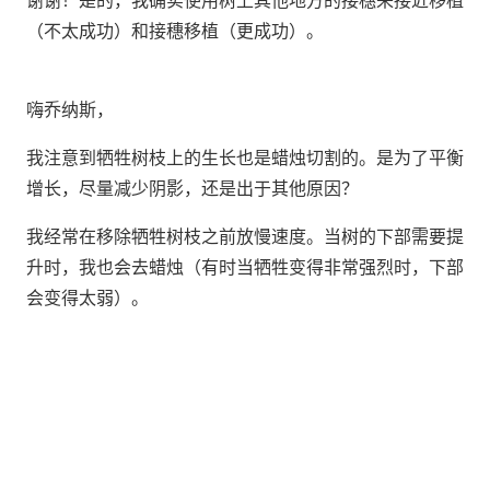
谢谢！是的，我确实使用树上其他地方的接穗来接近移植
（不太成功）和接穗移植（更成功）。
嗨乔纳斯，
我注意到牺牲树枝上的生长也是蜡烛切割的。是为了平衡
增长，尽量减少阴影，还是出于其他原因？
我经常在移除牺牲树枝之前放慢速度。当树的下部需要提
升时，我也会去蜡烛（有时当牺牲变得非常强烈时，下部
会变得太弱）。