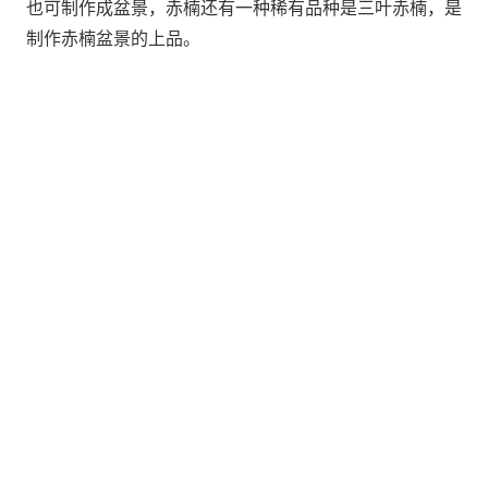
也可制作成盆景，赤楠还有一种稀有品种是三叶赤楠，是
制作赤楠盆景的上品。