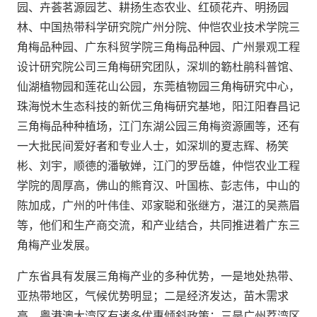
园、卉荟茗源园艺、耕扬生态农业、红硕花卉、明扬园
林、中国热带科学研究院广州分院、仲恺农业技术学院三
角梅品种园、广东科贸学院三角梅品种园、广州景观工程
设计研究院公司三角梅研究团队，深圳的簕杜鹃科普馆、
仙湖植物园和莲花山公园，东莞植物园三角梅研究中心，
珠海悦木生态科技的新优三角梅研究基地，阳江阳春昌记
三角梅品种种植场，江门东湖公园三角梅资源圃等，还有
一大批民间爱好者和专业人士，如深圳的夏志辉、杨笑
彬、刘宇，顺德的潘敏婵，江门的罗岳雄，仲恺农业工程
学院的周厚高，佛山的熊育汉、叶国栋、彭志伟，中山的
陈加成，广州的叶伟佳、邓家聪和张继方，湛江的吴燕眉
等，他们和生产商交流，和产业结合，共同推进着广东三
角梅产业发展。
广东省具有发展三角梅产业的多种优势，一是地处热带、
亚热带地区，气候优势明显；二是经济发达，苗木需求
高，粤港澳大湾区有诸多优惠倾斜政策；三是广州荔湾区