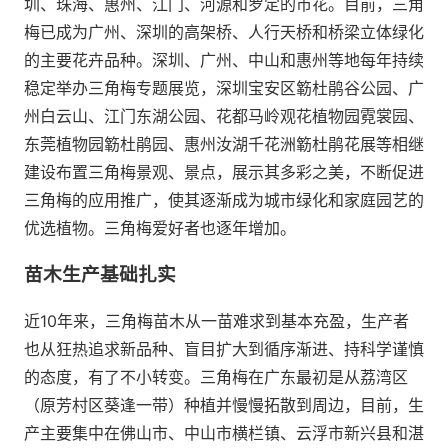
圳、珠海、惠州、江门、河源和罗定的市花。目前，三角
梅已成为广州、深圳的高架桥、人行天桥和桥梁立体绿化
的主要花卉品种。深圳、广州、中山和惠州等地每年持续
稳定举办三角梅专题展览，深圳宝安区簕杜鹃谷公园、广
州白云山、江门东湖公园、花都马岭观花植物园霓裳园、
东莞植物园簕杜鹃园、惠州汝湖千花洲簕杜鹃花展等相继
建设布置三角梅景观、景点，展示其多彩之美，不断促进
三角梅的应用推广，使其逐渐成为城市绿化和家庭园艺的
优选植物。三角梅爱好者也逐年增加。
苗木生产基础扎实
近10年来，三角梅苗木从一苗难求到基本充盈，生产者
也从狂热追求新品种、盲目扩大到循序渐进、持科学谨慎
的态度，有了不小转变。三角梅在广东最初是从荔湾区
（原芳村区葵逢一带）种植并慢慢拓散到周边，目前，生
产主要集中在佛山市、中山市横栏镇、云浮市新兴县和湛