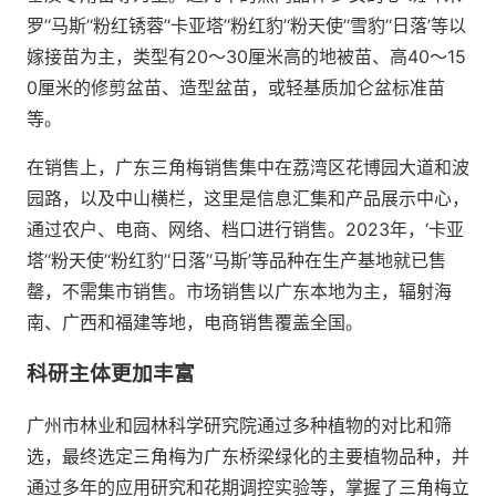
罗’‘马斯’‘粉红锈蓉’‘卡亚塔’‘粉红豹’‘粉天使’‘雪豹’‘日落’等以
嫁接苗为主，类型有20～30厘米高的地被苗、高40～15
0厘米的修剪盆苗、造型盆苗，或轻基质加仑盆标准苗
等。
在销售上，广东三角梅销售集中在荔湾区花博园大道和波
园路，以及中山横栏，这里是信息汇集和产品展示中心，
通过农户、电商、网络、档口进行销售。2023年，‘卡亚
塔’‘粉天使’‘粉红豹’‘日落’‘马斯’等品种在生产基地就已售
罄，不需集市销售。市场销售以广东本地为主，辐射海
南、广西和福建等地，电商销售覆盖全国。
科研主体更加丰富
广州市林业和园林科学研究院通过多种植物的对比和筛
选，最终选定三角梅为广东桥梁绿化的主要植物品种，并
通过多年的应用研究和花期调控实验等，掌握了三角梅立