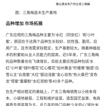
图：三角梅苗木生产基地
品种增加 市场拓展
广东应用的三角梅品种主要为‘水红（同安红）’和‘小叶
紫’，原因在于这两个品种生长较好、抗性强、勤花、应
用广泛，且市场需求较稳定，生产基数较大。随着种植技
术的积累和从业人员能力的提高，近5年来，广东三角梅
的品种数量也在飞速增长，目前主要应用品种包括‘水
红’‘小叶紫’‘绿叶樱花’‘红心樱花’‘加州黄金’‘柠檬黄’‘魅惑’‘白
雪公主’‘云南紫’‘大红’‘银边浅紫’‘金心双色’‘热火桑巴’‘变色
龙’‘塔紫’‘重瓣粉’‘水红宫粉’等40多个品种。
在生产相对稳定的基础上，广东三角梅销售以小枝条母
本、小袋地被苗、工程和维护盆苗、造型园艺盆景、电商
基质专用苗等为主。近几年的热门品种‘少女的心’‘斑叶米